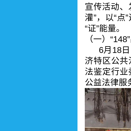
宣传活动、
灌”，以“点
“证”能量。
（一）“14
6月18日
济特区公共
法鉴定行业
公益法律服