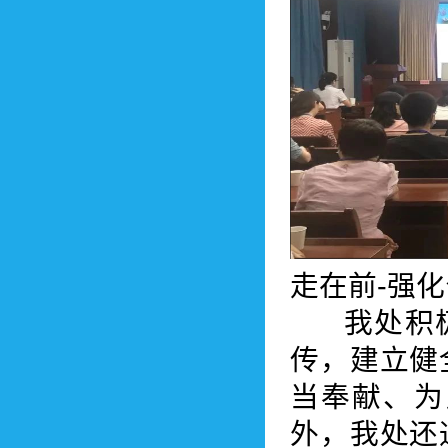
走在前-强化
我处积极
传，建立健
当奉献、为
外，我处还